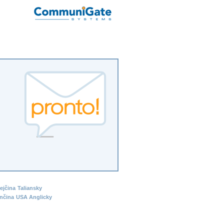
ejčina
Taliansky
inčina
USA Anglicky