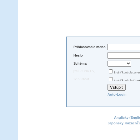
Prihlasovacie meno
Heslo
Schéma
[216.73.216.177]
Zrušiť kontrolu zme
12:27:36AM
Zrušiť kontrolu Cook
Auto-Login
Anglicky (Engli
Japonsky
Kazachči