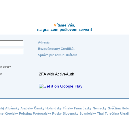
Vítame Vás,
na grar.com poštovom serveri!
Adresár
Bezpečnostný Certifikát
Správa pre administrátora
ny adresy
2FA with ActiveAuth
ie
sh)
Albánsky
Arabsky
Čínsky
Holandsky
Fínsky
Francúszky
Nemecky
Gréčtina
Hebr
ne
Kórejsky
Poľština
Portugalsky
Rusky
Slovensky
Španielsky
Thai
Turečtina
Ukraj