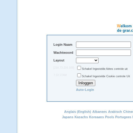
Welkom
de grar.
Login Naam
Wachtwoord
Layout
[216.73.216.108]
Schakel Ingestelde Adres controle uit
7:22:27AM
Schakel Ingestelde Cookie controle Uit
Auto-Login
Anglais (English)
Albanees
Arabisch
Chine
Japans
Kazachs
Koreaans
Pools
Portugees